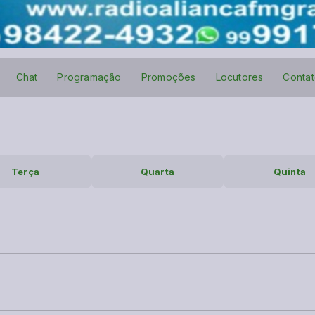
Chat
Programação
Promoções
Locutores
Conta
Terça
Quarta
Quinta