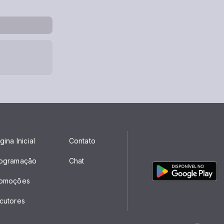
gina Inicial
Contato
ogramação
Chat
omoções
cutores