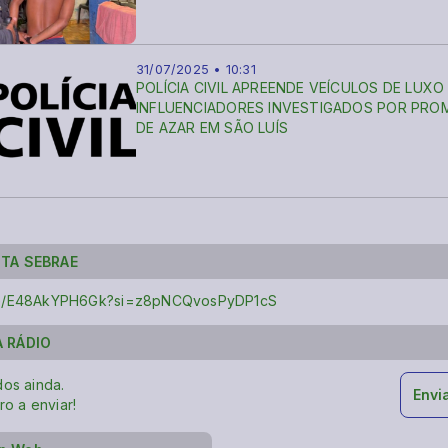
31/07/2025 • 10:31
POLÍCIA CIVIL APREENDE VEÍCULOS DE LUXO
INFLUENCIADORES INVESTIGADOS POR PR
DE AZAR EM SÃO LUÍS
TA SEBRAE
.be/E48AkYPH6Gk?si=z8pNCQvosPyDP1cS
 RÁDIO
os ainda.
Envi
ro a enviar!