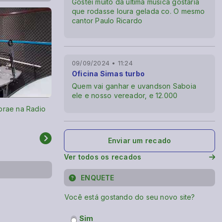
Gostei muito da última música gostaria
que rodasse loura gelada co. O mesmo
cantor Paulo Ricardo
09/09/2024 • 11:24
Oficina Simas turbo
Quem vai ganhar e uvandson Saboia
ele e nosso vereador, e 12.000
brae na Radio
Maiara e Maraisa - Narcisista - Ao Vivo em
Portugal
Enviar um recado
Ver todos os recados
ENQUETE
Você está gostando do seu novo site?
Sim