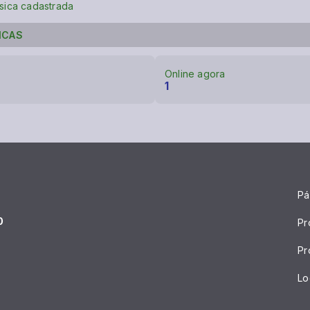
ica cadastrada
ICAS
Online agora
1
Pá
0
Pr
Pr
Lo